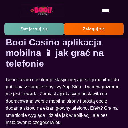
Zarejestruj się
Zaloguj się
Booi Casino aplikacja
mobilna 📱 jak grać na
telefonie
Booi Casino nie oferuje klasycznej aplikacji mobilnej do
pobrania z Google Play czy App Store. I wbrew pozorom
nie jest to wada. Zamiast apk kasyno postawiło na
dopracowaną wersję mobilną strony i prostą opcję
dodania skrótu na ekran główny telefonu. Efekt? Gra na
smartfonie wygląda i działa jak w aplikacji, ale bez
instalowania czegokolwiek.