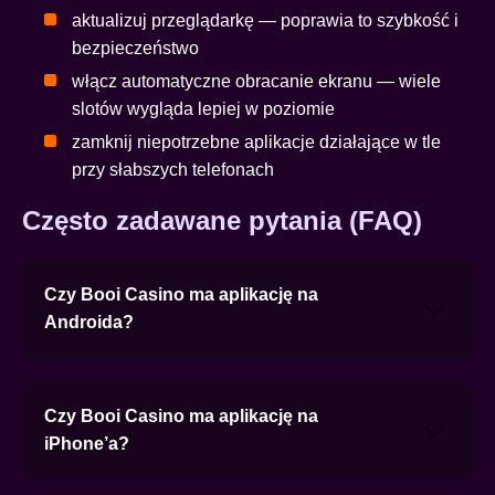
aktualizuj przeglądarkę — poprawia to szybkość i
bezpieczeństwo
włącz automatyczne obracanie ekranu — wiele
slotów wygląda lepiej w poziomie
zamknij niepotrzebne aplikacje działające w tle
przy słabszych telefonach
Często zadawane pytania (FAQ)
Czy Booi Casino ma aplikację na
Androida?
Czy Booi Casino ma aplikację na
iPhone’a?