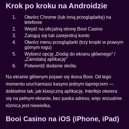
Krok po kroku na Androidzie
Otwórz Chrome (lub inną przeglądarkę) na
telefonie
Wejdź na oficjalną stronę Booi Casino
Zaloguj się lub zarejestruj konto
Otwórz menu przeglądarki (trzy kropki w prawym
górnym rogu)
Wybierz opcję „Dodaj do ekranu głównego” /
„Zainstaluj aplikację”
Potwierdź dodanie skrótu
Na ekranie głównym pojawi się ikona Booi. Od tego
momentu uruchamiasz kasyno jednym tapnięciem —
dokładnie tak, jak klasyczną aplikację. Interfejs otwiera
się na pełnym ekranie, bez paska adresu, więc wizualnie
różnica jest niewielka.
Booi Casino na iOS (iPhone, iPad)