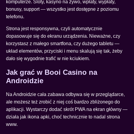
komputerze. Sloty, kasyno na żywo, wpłaty, wypłaty,
bonusy, support — wszystko jest dostępne z poziomu
telefonu.
Strona jest responsywna, czyli automatycznie
dopasowuje się do ekranu urządzenia. Nieważne, czy
korzystasz z małego smartfona, czy dużego tabletu —
układ elementów, przyciski i menu skalują się tak, żeby
dało się wygodnie trafić w nie kciukiem.
Jak grać w Booi Casino na
Androidzie
Na Androidzie cała zabawa odbywa się w przeglądarce,
ale możesz też zrobić z niej coś bardzo zbliżonego do
aplikacji. Wystarczy dodać skrót PWA na ekran główny —
działa jak ikona apki, choć technicznie to nadal strona
www.