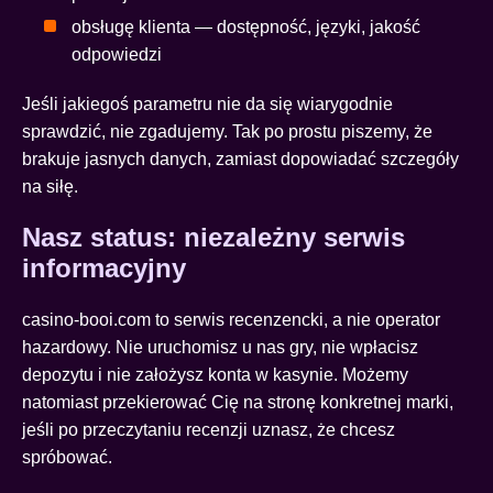
obsługę klienta — dostępność, języki, jakość
odpowiedzi
Jeśli jakiegoś parametru nie da się wiarygodnie
sprawdzić, nie zgadujemy. Tak po prostu piszemy, że
brakuje jasnych danych, zamiast dopowiadać szczegóły
na siłę.
Nasz status: niezależny serwis
informacyjny
casino-booi.com to serwis recenzencki, a nie operator
hazardowy. Nie uruchomisz u nas gry, nie wpłacisz
depozytu i nie założysz konta w kasynie. Możemy
natomiast przekierować Cię na stronę konkretnej marki,
jeśli po przeczytaniu recenzji uznasz, że chcesz
spróbować.