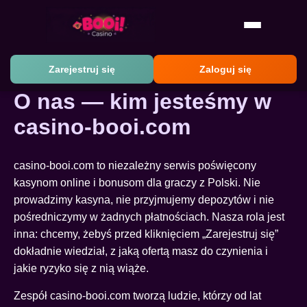
Zarejestruj się
Zaloguj się
O nas — kim jesteśmy w
casino-booi.com
casino-booi.com to niezależny serwis poświęcony
kasynom online i bonusom dla graczy z Polski. Nie
prowadzimy kasyna, nie przyjmujemy depozytów i nie
pośredniczymy w żadnych płatnościach. Nasza rola jest
inna: chcemy, żebyś przed kliknięciem „Zarejestruj się”
dokładnie wiedział, z jaką ofertą masz do czynienia i
jakie ryzyko się z nią wiąże.
Zespół casino-booi.com tworzą ludzie, którzy od lat