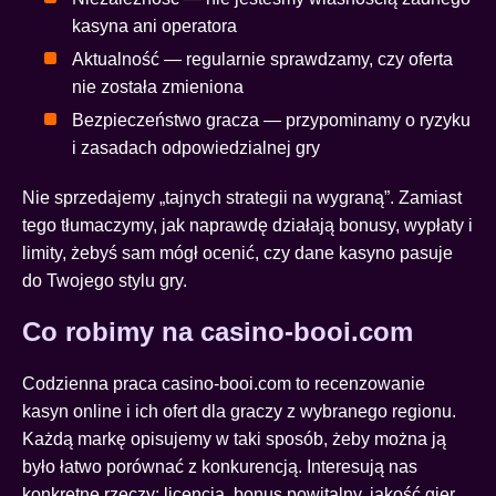
kasyna ani operatora
Aktualność — regularnie sprawdzamy, czy oferta
nie została zmieniona
Bezpieczeństwo gracza — przypominamy o ryzyku
i zasadach odpowiedzialnej gry
Nie sprzedajemy „tajnych strategii na wygraną”. Zamiast
tego tłumaczymy, jak naprawdę działają bonusy, wypłaty i
limity, żebyś sam mógł ocenić, czy dane kasyno pasuje
do Twojego stylu gry.
Co robimy na casino-booi.com
Codzienna praca casino-booi.com to recenzowanie
kasyn online i ich ofert dla graczy z wybranego regionu.
Każdą markę opisujemy w taki sposób, żeby można ją
było łatwo porównać z konkurencją. Interesują nas
konkretne rzeczy: licencja, bonus powitalny, jakość gier,