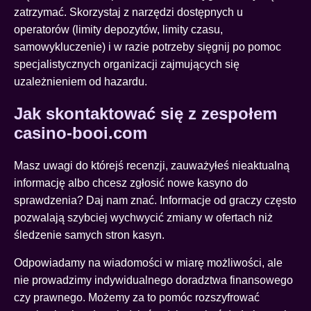
zatrzymać. Skorzystaj z narzędzi dostępnych u
operatorów (limity depozytów, limity czasu,
samowykluczenie) i w razie potrzeby sięgnij po pomoc
specjalistycznych organizacji zajmujących się
uzależnieniem od hazardu.
Jak skontaktować się z zespołem
casino-booi.com
Masz uwagi do którejś recenzji, zauważyłeś nieaktualną
informację albo chcesz zgłosić nowe kasyno do
sprawdzenia? Daj nam znać. Informacje od graczy często
pozwalają szybciej wychwycić zmiany w ofertach niż
śledzenie samych stron kasyn.
Odpowiadamy na wiadomości w miarę możliwości, ale
nie prowadzimy indywidualnego doradztwa finansowego
czy prawnego. Możemy za to pomóc rozszyfrować