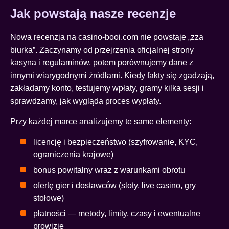
Jak powstają nasze recenzje
Nowa recenzja na casino-booi.com nie powstaje „zza
biurka”. Zaczynamy od przejrzenia oficjalnej strony
kasyna i regulaminów, potem porównujemy dane z
innymi wiarygodnymi źródłami. Kiedy fakty się zgadzają,
zakładamy konto, testujemy wpłaty, gramy kilka sesji i
sprawdzamy, jak wygląda proces wypłaty.
Przy każdej marce analizujemy te same elementy:
licencję i bezpieczeństwo (szyfrowanie, KYC,
ograniczenia krajowe)
bonus powitalny wraz z warunkami obrotu
ofertę gier i dostawców (sloty, live casino, gry
stołowe)
płatności — metody, limity, czasy i ewentualne
prowizje